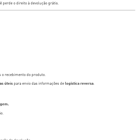
ê perde o direito à devolução grátis.
 o recebimento do produto.
ias úteis
para envio das informações de
logística reversa
.
vagem.
o.