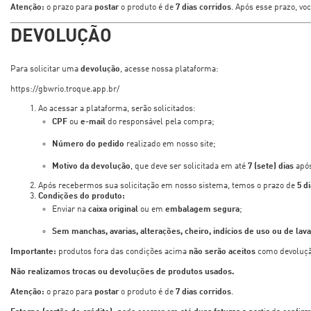
Atenção:
o prazo para
postar
o produto é de
7 dias corridos
. Após esse prazo, voc
DEVOLUÇÃO
Para solicitar uma
devolução
, acesse nossa plataforma:
https://gbwrio.troque.app.br/
Ao acessar a plataforma, serão solicitados:
CPF
ou
e-mail
do responsável pela compra;
Número do pedido
realizado em nosso site;
Motivo da devolução
, que deve ser solicitada em até
7 (sete) dias
após
Após recebermos sua solicitação em nosso sistema, temos o prazo de
5 d
Condições do produto:
Enviar na
caixa original
ou em
embalagem segura
;
Sem manchas, avarias, alterações, cheiro, indícios de uso ou de la
Importante:
produtos fora das condições acima
não serão aceitos
como devoluçã
Não realizamos trocas ou devoluções de produtos usados.
Atenção:
o prazo para
postar
o produto é de
7 dias corridos
.