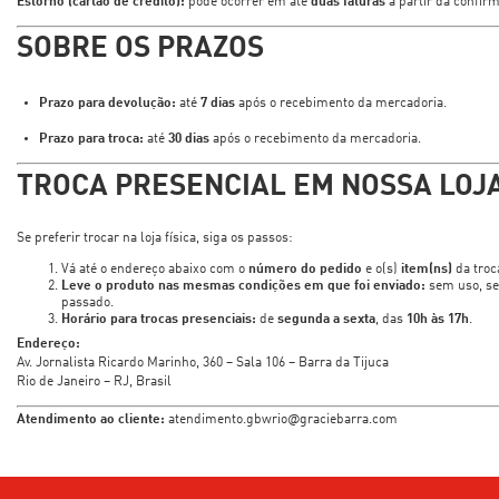
Estorno (cartão de crédito):
pode ocorrer em até
duas faturas
a partir da confir
SOBRE OS PRAZOS
Prazo para devolução:
até
7 dias
após o recebimento da mercadoria.
Prazo para troca:
até
30 dias
após o recebimento da mercadoria.
TROCA PRESENCIAL EM NOSSA LOJ
Se preferir trocar na loja física, siga os passos:
Vá até o endereço abaixo com o
número do pedido
e o(s)
item(ns)
da troc
Leve o produto nas mesmas condições em que foi enviado:
sem uso, se
passado.
Horário para trocas presenciais:
de
segunda a sexta
, das
10h às 17h
.
Endereço:
Av. Jornalista Ricardo Marinho, 360 – Sala 106 – Barra da Tijuca
Rio de Janeiro – RJ, Brasil
Atendimento ao cliente:
atendimento.gbwrio@graciebarra.com