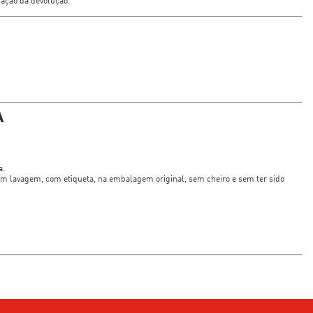
mação da devolução.
A
a.
m lavagem, com etiqueta, na embalagem original, sem cheiro e sem ter sido