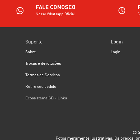
FALE CONOSCO
Nosso Whatsapp Oficial
S
Suporte
Login
Sobre
Login
Trocas e devolucões
Termos de Serviços
Retire seu pedido
Ecossistema GB - Links
©Co
Fotos meramente ilustrativas. Os preços, p