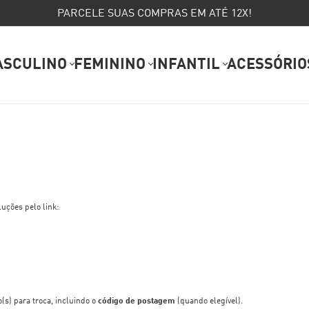
PARCELE SUAS COMPRAS EM ATÉ 12X!
ASCULINO
FEMININO
INFANTIL
ACESSÓRIO
luções pelo link:
(s) para troca, incluindo o
código de postagem
(quando elegível).