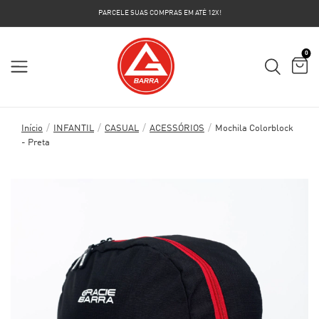
PARCELE SUAS COMPRAS EM ATÉ 12X!
0
/
/
/
/
Início
INFANTIL
CASUAL
ACESSÓRIOS
Mochila Colorblock
- Preta