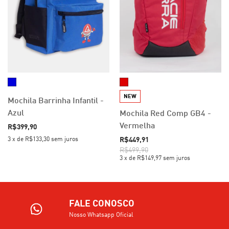
NEW
Mochila Barrinha Infantil -
Azul
Mochila Red Comp GB4 -
Vermelha
R$399,90
3
x
de
R$133,30
sem juros
R$449,91
R$499,90
3
x
de
R$149,97
sem juros
FALE CONOSCO
Nosso Whatsapp Oficial