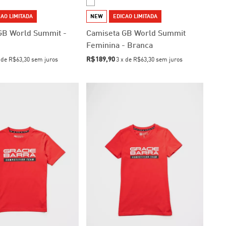
AO LIMITADA
NEW
EDICAO LIMITADA
GB World Summit -
Camiseta GB World Summit
Feminina - Branca
R$189,90
x
de
R$63,30
sem juros
3
x
de
R$63,30
sem juros