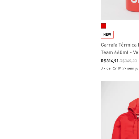
NEW
Garrafa Térmica
Team 660ml - V
R$314,91
R$349,90
3
x
de
R$104,97
sem ju