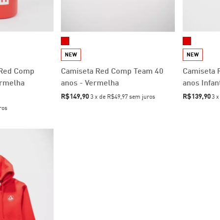
NEW
NEW
 Red Comp
Camiseta Red Comp Team 40
Camiseta 
ermelha
anos - Vermelha
anos Infan
R$149,90
R$139,90
3
x
de
R$49,97
sem juros
3
ros