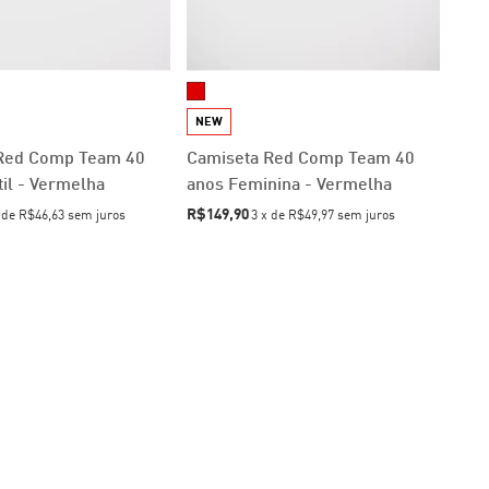
NEW
Red Comp Team 40
Camiseta Red Comp Team 40
til - Vermelha
anos Feminina - Vermelha
R$149,90
x
de
R$46,63
sem juros
3
x
de
R$49,97
sem juros