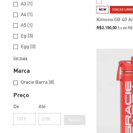
A3 (1)
NEW
EDICAO LIMI
A4 (1)
Kimono GB 40 An
A5 (1)
R$2.150,00
3
x
de
R$7
Eg (3)
Egg (3)
Ver mais
Marca
Gracie Barra (8)
Preço
De
Até
Aplicar