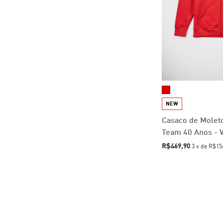
NEW
Casaco de Mole
Team 40 Anos - 
R$469,90
3
x
de
R$15