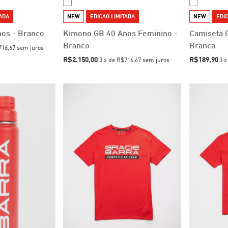
TADA
NEW
EDICAO LIMITADA
NEW
EDIC
os - Branco
Kimono GB 40 Anos Feminino -
Camiseta 
Branco
Branca
16,67
sem juros
R$2.150,00
R$189,90
3
x
de
R$716,67
sem juros
3