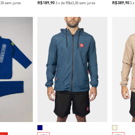
R$189,90
R$389,90
,30
sem juros
3
x
de
R$63,30
sem juros
3