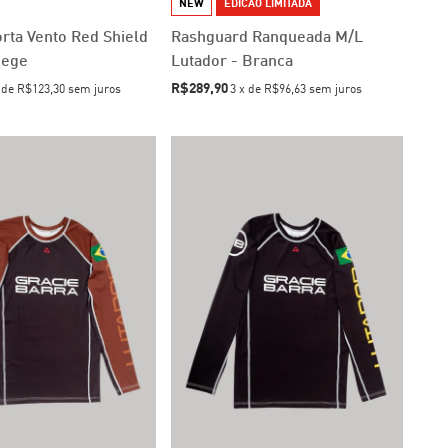
NEW
EDICAO LIMITADA
rta Vento Red Shield
Rashguard Ranqueada M/L
Bege
Lutador - Branca
R$289,90
x
de
R$123,30
sem juros
3
x
de
R$96,63
sem juros