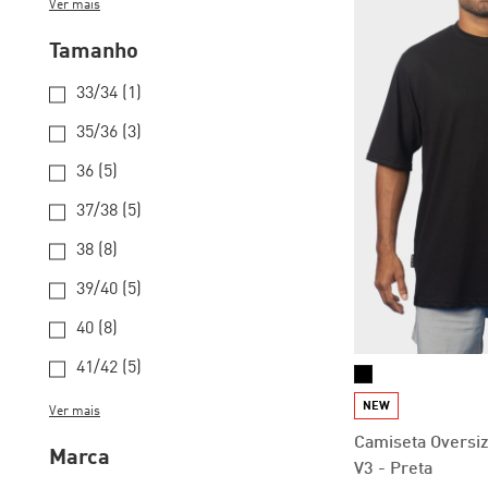
Ver mais
Tamanho
33/34 (1)
35/36 (3)
36 (5)
37/38 (5)
38 (8)
39/40 (5)
40 (8)
41/42 (5)
NEW
Ver mais
Camiseta Oversi
Marca
V3 - Preta