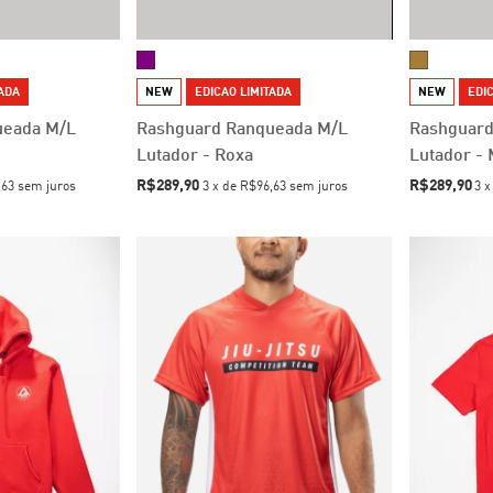
TADA
NEW
EDICAO LIMITADA
NEW
EDIC
ueada M/L
Rashguard Ranqueada M/L
Rashguard
Lutador - Roxa
Lutador -
R$289,90
R$289,90
,63
sem juros
3
x
de
R$96,63
sem juros
3