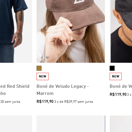
NEW
NEW
zed Red Shield
Boné de Veludo Legacy -
Boné de V
nho
Marrom
R$119,90
3
R$119,90
,30
sem juros
3
x
de
R$39,97
sem juros