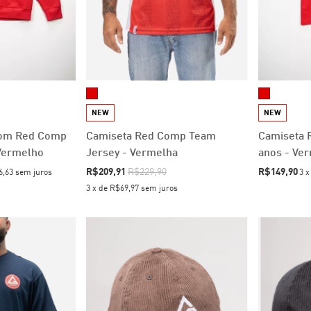
NEW
NEW
tom Red Comp
Camiseta Red Comp Team
Camiseta 
Vermelho
Jersey - Vermelha
anos - Ve
R$209,91
R$229,90
R$149,90
6,63
sem juros
3
3
x
de
R$69,97
sem juros