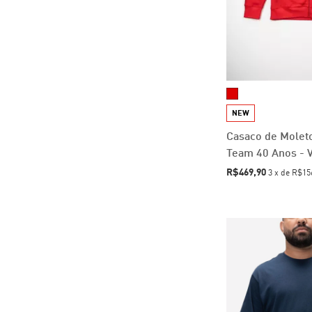
NEW
Casaco de Mole
Team 40 Anos - 
R$469,90
3
x
de
R$15