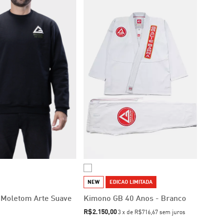
NEW
EDICAO LIMITADA
 Moletom Arte Suave
Kimono GB 40 Anos - Branco
R$2.150,00
3
x
de
R$716,67
sem juros