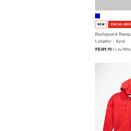
NEW
EDICAO LIMI
Rashguard Ranq
Lutador - Azul
R$289,90
3
x
de
R$96