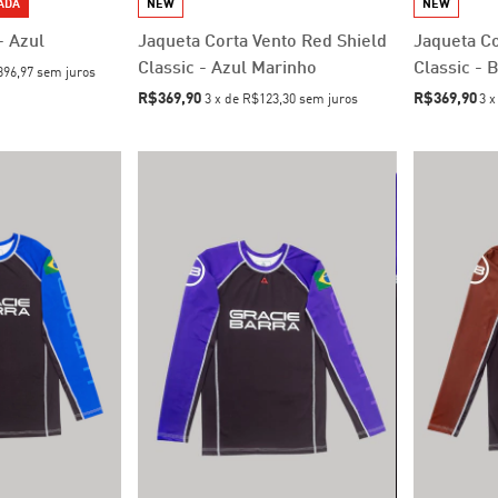
TADA
NEW
NEW
- Azul
Jaqueta Corta Vento Red Shield
Jaqueta Co
Classic - Azul Marinho
Classic - 
96,97
sem juros
R$369,90
R$369,90
3
x
de
R$123,30
sem juros
3