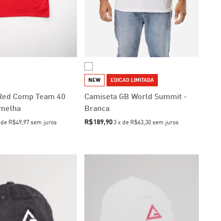
NEW
EDICAO LIMITADA
Red Comp Team 40
Camiseta GB World Summit -
rmelha
Branca
R$189,90
x
de
R$49,97
sem juros
3
x
de
R$63,30
sem juros