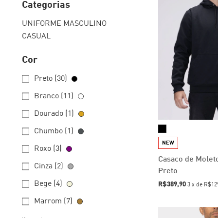
Categorias
UNIFORME MASCULINO
CASUAL
Cor
Preto (30)
Branco (11)
Dourado (1)
Chumbo (1)
NEW
Roxo (3)
Casaco de Moleto
Cinza (2)
Preto
Bege (4)
R$389,90
3
x
de
R$12
Marrom (7)