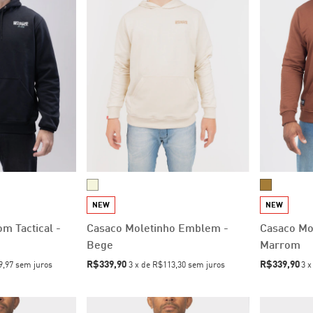
NEW
NEW
m Tactical -
Casaco Moletinho Emblem -
Casaco Mol
Bege
Marrom
R$339,90
R$339,90
9,97
sem juros
3
x
de
R$113,30
sem juros
3