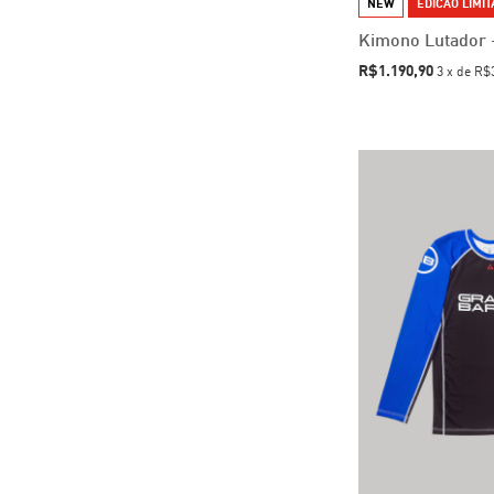
NEW
EDICAO LIMI
Kimono Lutador 
R$1.190,90
3
x
de
R$3