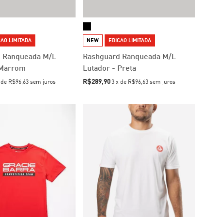
AO LIMITADA
NEW
EDICAO LIMITADA
 Ranqueada M/L
Rashguard Ranqueada M/L
 Marrom
Lutador - Preta
R$289,90
x
de
R$96,63
sem juros
3
x
de
R$96,63
sem juros