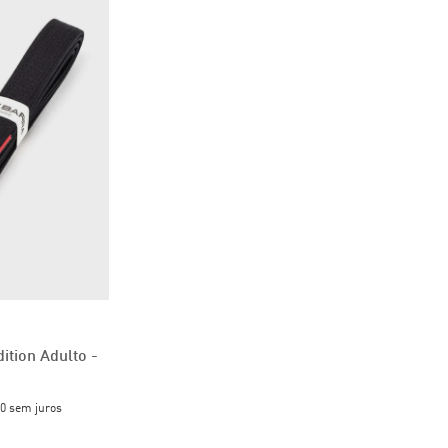
ition Adulto -
0
sem juros