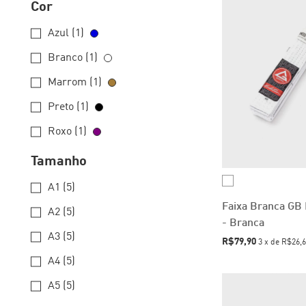
Cor
Azul (1)
Branco (1)
Marrom (1)
Preto (1)
Roxo (1)
Tamanho
A1 (5)
Faixa Branca GB 
A2 (5)
- Branca
A3 (5)
R$79,90
3
x
de
R$26,6
A4 (5)
A5 (5)