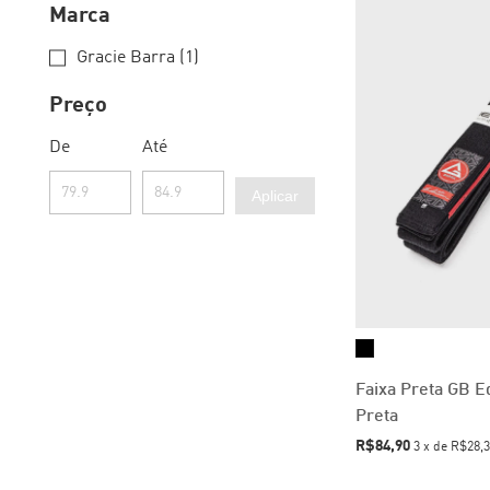
Marca
Gracie Barra (1)
Preço
De
Até
Aplicar
Faixa Preta GB Ed
Preta
R$84,90
3
x
de
R$28,3