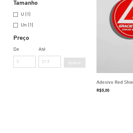
Tamanho
U (1)
Un (1)
Preço
De
Até
Aplicar
Adesivo Red Shi
R$5,00